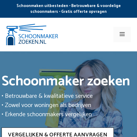
Ga
Schoonmaken uitbesteden • Betrouwbare & voordelige
naar
schoonmakers • Gratis offerte opvragen
de
inhoud
Men
Schoonmaker zoeken
• Betrouwbare & kwalitatieve service
• Zowel voor woningen als bedrijven
• Erkende schoonmakers vergelijken
VERGELIJKEN & OFFERTE AANVRAGEN