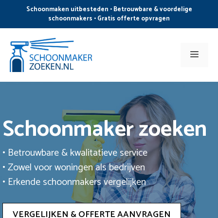
Ga
Schoonmaken uitbesteden • Betrouwbare & voordelige
naar
schoonmakers • Gratis offerte opvragen
de
inhoud
Men
Schoonmaker zoeken
• Betrouwbare & kwalitatieve service
• Zowel voor woningen als bedrijven
• Erkende schoonmakers vergelijken
VERGELIJKEN & OFFERTE AANVRAGEN