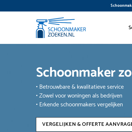
Ga
Schoonmake
naar
de
inhoud
S
Schoonmaker z
• Betrouwbare & kwalitatieve service
• Zowel voor woningen als bedrijven
• Erkende schoonmakers vergelijken
VERGELIJKEN & OFFERTE AANVRAG