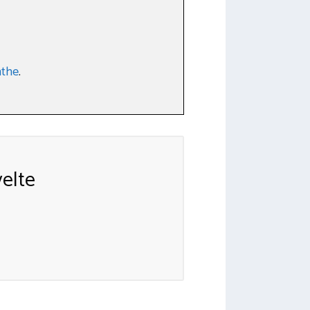
nthe
.
elte