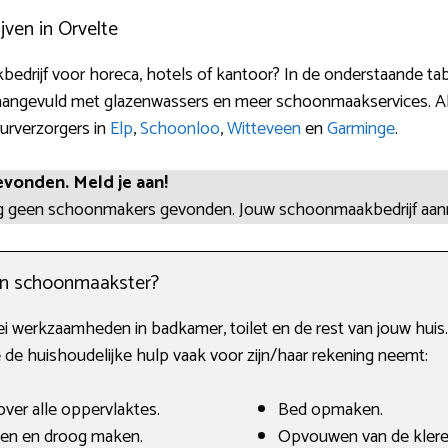
ven in Orvelte
edrijf voor horeca, hotels of kantoor? In de onderstaande ta
aangevuld met glazenwassers en meer schoonmaakservices. Als 
eurverzorgers in
Elp
,
Schoonloo
,
Witteveen
en
Garminge
.
evonden. Meld je aan!
og geen schoonmakers gevonden. Jouw schoonmaakbedrijf aa
en schoonmaakster?
ei werkzaamheden in badkamer, toilet en de rest van jouw huis.
de huishoudelijke hulp vaak voor zijn/haar rekening neemt:
ver alle oppervlaktes.
Bed opmaken.
len en droog maken.
Opvouwen van de klere