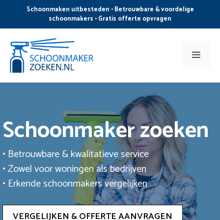
Ga
Schoonmaken uitbesteden • Betrouwbare & voordelige
naar
schoonmakers • Gratis offerte opvragen
de
inhoud
Men
Schoonmaker zoeken
• Betrouwbare & kwalitatieve service
• Zowel voor woningen als bedrijven
• Erkende schoonmakers vergelijken
VERGELIJKEN & OFFERTE AANVRAGEN