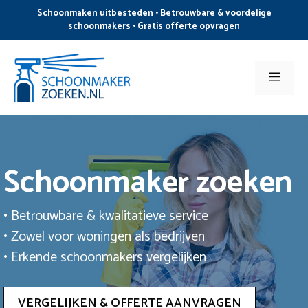
Ga
Schoonmaken uitbesteden • Betrouwbare & voordelige
naar
schoonmakers • Gratis offerte opvragen
de
inhoud
Men
Schoonmaker zoeken
• Betrouwbare & kwalitatieve service
• Zowel voor woningen als bedrijven
• Erkende schoonmakers vergelijken
VERGELIJKEN & OFFERTE AANVRAGEN