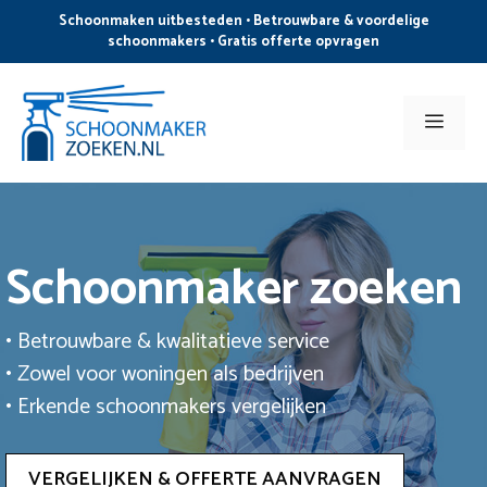
Ga
Schoonmaken uitbesteden • Betrouwbare & voordelige
naar
schoonmakers • Gratis offerte opvragen
de
inhoud
Men
Schoonmaker zoeken
• Betrouwbare & kwalitatieve service
• Zowel voor woningen als bedrijven
• Erkende schoonmakers vergelijken
VERGELIJKEN & OFFERTE AANVRAGEN