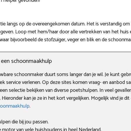
en helper gevonden!
e langs op de overeengekomen datum. Het is verstandig om ze
 geven. Loop met hem/haar door alle vertrekken van het huis en
waar bijvoorbeeld de stofzuiger, veger en blik en de schoonma
n een schoonmaakhulp
bare schoonmaker duurt soms langer dan je wil. Je kunt gebr
iek service verlenen. Op deze sites komen vraag- en aanbod sa
en selectie bekijken van diverse poetshulpen. In veel gevall
ieronder kan je ze in het kort vergelijken. Mogelijk vind je dit
hoonmaakhulp
.
ulpen die bij jou passen.
 motor van vele huishoudens in heel Nederland.