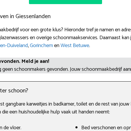
ven in Giessenlanden
kbedrijf voor een grote klus? Hieronder tref je namen en adr
glazenwassers en overige schoonmaakservices. Daarnaast kan je
en-Duiveland
,
Gorinchem
en
West Betuwe
.
evonden. Meld je aan!
og geen schoonmakers gevonden. Jouw schoonmaakbedrijf aa
ter schoon?
t gangbare karweitjes in badkamer, toilet en de rest van jouw 
n die een huishoudelijke hulp vaak uit handen neemt:
n de vloer.
Bed verschonen en op