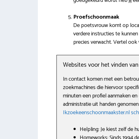
goedgekeurd wordt heb jij e
Proefschoonmaak
De poetsvrouw komt op locati
verdere instructies te kunnen
precies verwacht. Vertel ook 
Websites voor het vinden va
In contact komen met een betrouw
zoekmachines die hiervoor specif
minuten een profiel aanmaken en e
administratie uit handen genomen. H
Ikzoekeenschoonmaakster.nl sc
Helpling: Je kiest zelf de h
Homeworks: Sinds 1994 de