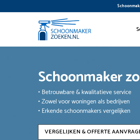
Ga
Schoonmake
naar
de
inhoud
S
Schoonmaker z
• Betrouwbare & kwalitatieve service
• Zowel voor woningen als bedrijven
• Erkende schoonmakers vergelijken
VERGELIJKEN & OFFERTE AANVRAG