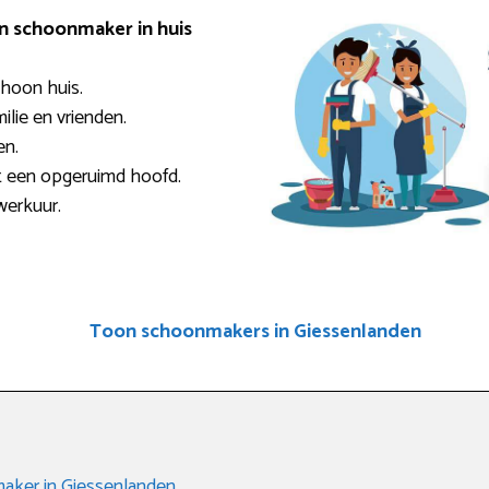
en schoonmaker in huis
choon huis.
milie en vrienden.
en.
t een opgeruimd hoofd.
werkuur.
Toon schoonmakers in Giessenlanden
aker in Giessenlanden