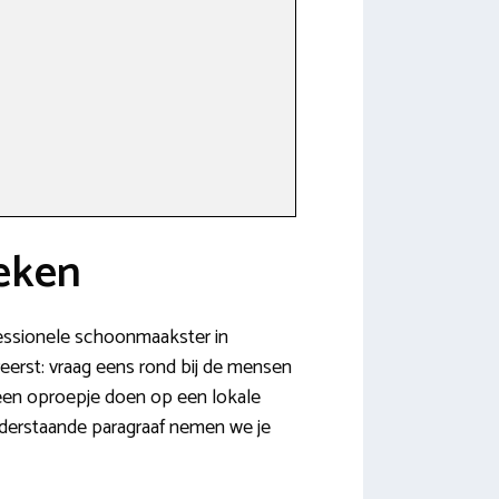
eken
fessionele schoonmaakster in
reerst: vraag eens rond bij de mensen
k een oproepje doen op een lokale
nderstaande paragraaf nemen we je