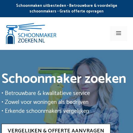
Ga
Schoonmaken uitbesteden • Betrouwbare & voordelige
naar
schoonmakers • Gratis offerte opvragen
de
inhoud
Men
Schoonmaker zoeken
• Betrouwbare & kwalitatieve service
• Zowel voor woningen als bedrijven
• Erkende schoonmakers vergelijken
VERGELIJKEN & OFFERTE AANVRAGEN