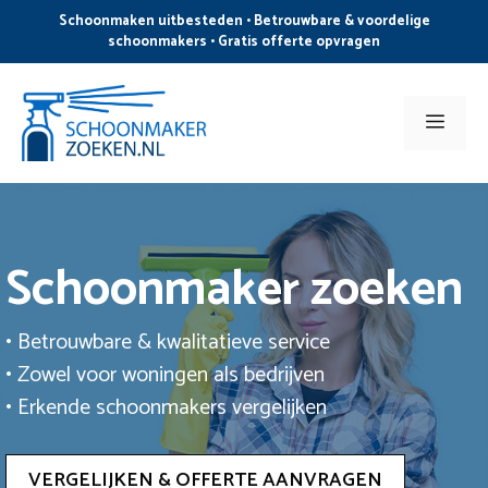
Ga
Schoonmaken uitbesteden • Betrouwbare & voordelige
naar
schoonmakers • Gratis offerte opvragen
de
inhoud
Men
Schoonmaker zoeken
• Betrouwbare & kwalitatieve service
• Zowel voor woningen als bedrijven
• Erkende schoonmakers vergelijken
VERGELIJKEN & OFFERTE AANVRAGEN