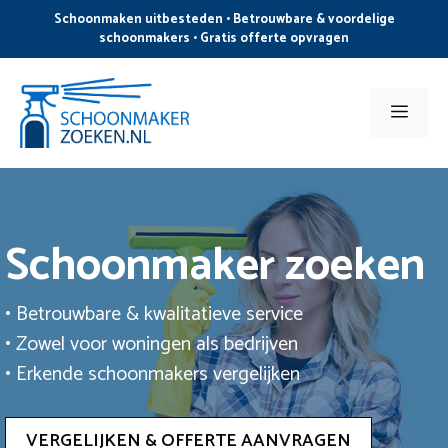
Ga
Schoonmaken uitbesteden • Betrouwbare & voordelige
naar
schoonmakers • Gratis offerte opvragen
de
inhoud
Men
Schoonmaker zoeken
• Betrouwbare & kwalitatieve service
• Zowel voor woningen als bedrijven
• Erkende schoonmakers vergelijken
VERGELIJKEN & OFFERTE AANVRAGEN