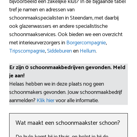
bijvoorbeeld een zakelijke klus? In de bijgaande tabel
tref je namen en adressen van
schoonmaakspecialisten in Steendam, met daarbij
ook glazenwassers en andere specialistische
schoonmaakservices. Ook bieden we een overzicht
met interieurverzorgers in
Borgercompagnie
,
Tripscompagnie
,
Siddeburen
en
Hellum
.
Er zijn 0 schoonmaakbedrijven gevonden. Meld
je aan!
Helaas hebben we in deze plaats nog geen
schoonmakers gevonden. Jouw schoonmaakbedrijf
aanmelden?
Klik hier
voor alle informatie.
Wat maakt een schoonmaakster schoon?
De hulp komt bij je thuis, en helpt je bij de