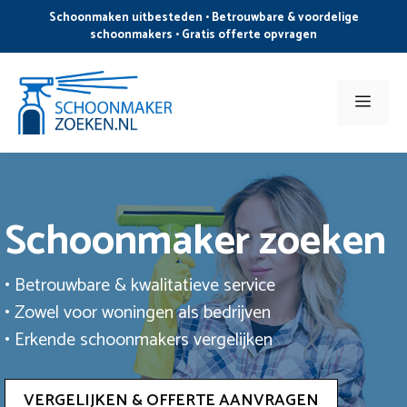
Ga
Schoonmaken uitbesteden • Betrouwbare & voordelige
naar
schoonmakers • Gratis offerte opvragen
de
inhoud
Men
Schoonmaker zoeken
• Betrouwbare & kwalitatieve service
• Zowel voor woningen als bedrijven
• Erkende schoonmakers vergelijken
VERGELIJKEN & OFFERTE AANVRAGEN