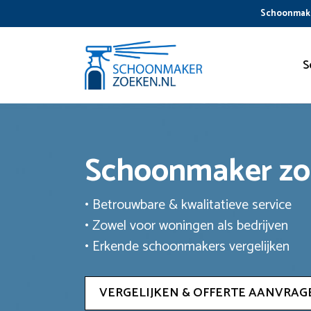
Ga
Schoonmake
naar
de
inhoud
S
Schoonmaker z
• Betrouwbare & kwalitatieve service
• Zowel voor woningen als bedrijven
• Erkende schoonmakers vergelijken
VERGELIJKEN & OFFERTE AANVRAG