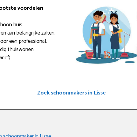
rootste voordelen
choon huis.
ren aan belangrijke zaken.
door een professional.
ndig thuiswonen.
rief).
Zoek schoonmakers in Lisse
en schoonmaker in Lisse