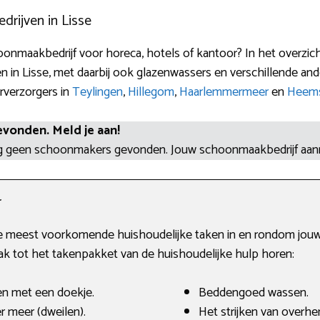
ijven in Lisse
onmaakbedrijf voor horeca, hotels of kantoor? In het overzich
 in Lisse, met daarbij ook glazenwassers en verschillende a
rverzorgers in
Teylingen
,
Hillegom
,
Haarlemmermeer
en
Heem
evonden. Meld je aan!
og geen schoonmakers gevonden. Jouw schoonmaakbedrijf aa
r
de meest voorkomende huishoudelijke taken in en rondom jouw 
 tot het takenpakket van de huishoudelijke hulp horen:
en met een doekje.
Beddengoed wassen.
r meer (dweilen).
Het strijken van overh