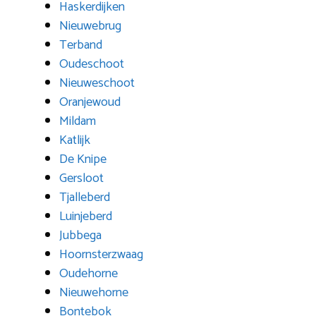
Haskerdijken
Nieuwebrug
Terband
Oudeschoot
Nieuweschoot
Oranjewoud
Mildam
Katlijk
De Knipe
Gersloot
Tjalleberd
Luinjeberd
Jubbega
Hoornsterzwaag
Oudehorne
Nieuwehorne
Bontebok