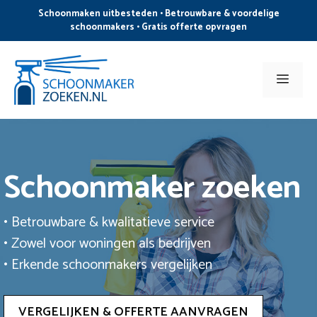
Ga
Schoonmaken uitbesteden • Betrouwbare & voordelige
naar
schoonmakers • Gratis offerte opvragen
de
inhoud
Men
Schoonmaker zoeken
• Betrouwbare & kwalitatieve service
• Zowel voor woningen als bedrijven
• Erkende schoonmakers vergelijken
VERGELIJKEN & OFFERTE AANVRAGEN