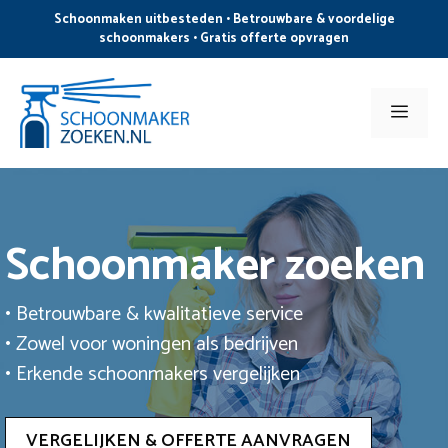
Ga
Schoonmaken uitbesteden • Betrouwbare & voordelige
naar
schoonmakers • Gratis offerte opvragen
de
inhoud
Men
Schoonmaker zoeken
• Betrouwbare & kwalitatieve service
• Zowel voor woningen als bedrijven
• Erkende schoonmakers vergelijken
VERGELIJKEN & OFFERTE AANVRAGEN