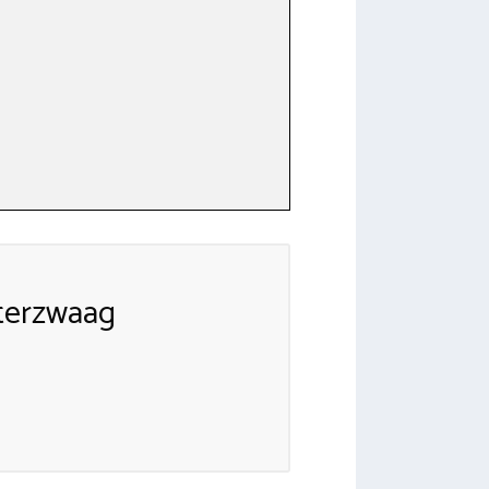
terzwaag
!