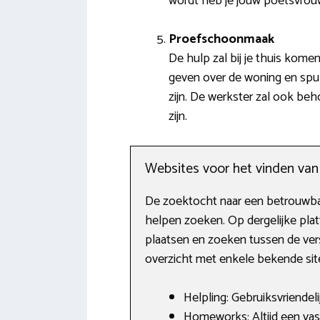
wordt heb je jouw poetsvro
Proefschoonmaak
De hulp zal bij je thuis kome
geven over de woning en spul
zijn. De werkster zal ook be
zijn.
Websites voor het vinden va
De zoektocht naar een betrouwbare
helpen zoeken. Op dergelijke pla
plaatsen en zoeken tussen de vers
overzicht met enkele bekende site
Helpling: Gebruiksvriendel
Homeworks: Altijd een va