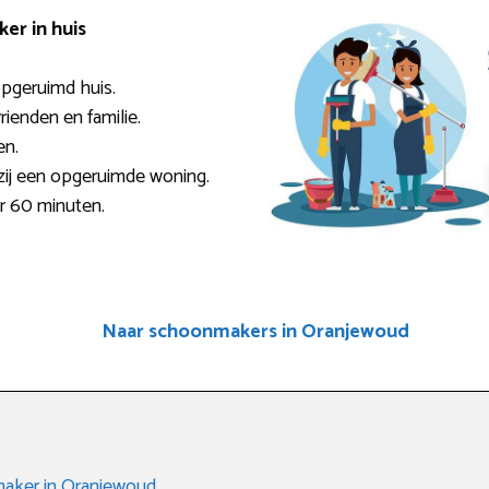
er in huis
pgeruimd huis.
rienden en familie.
en.
zij een opgeruimde woning.
er 60 minuten.
Naar schoonmakers in Oranjewoud
aker in Oranjewoud