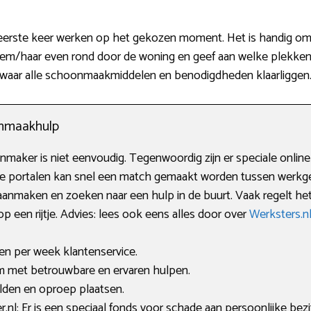
erste keer werken op het gekozen moment. Het is handig om d
hem/haar even rond door de woning en geef aan welke plekken 
 waar alle schoonmaakmiddelen en benodigdheden klaarliggen
onmaakhulp
maker is niet eenvoudig. Tegenwoordig zijn er speciale online
eze portalen kan snel een match gemaakt worden tussen werkg
 aanmaken en zoeken naar een hulp in de buurt. Vaak regelt het
op een rijtje. Advies: lees ook eens alles door over
Werksters.
gen per week klantenservice.
 met betrouwbare en ervaren hulpen.
elden en oproep plaatsen.
l: Er is een speciaal fonds voor schade aan persoonlijke bezi