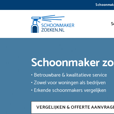
Ga
Schoonmake
naar
de
inhoud
S
Schoonmaker z
• Betrouwbare & kwalitatieve service
• Zowel voor woningen als bedrijven
• Erkende schoonmakers vergelijken
VERGELIJKEN & OFFERTE AANVRAG