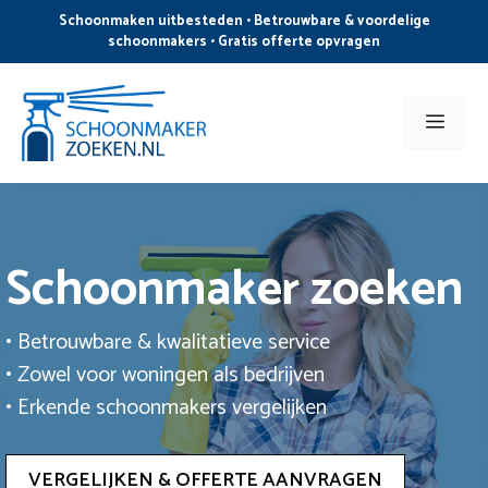
Ga
Schoonmaken uitbesteden • Betrouwbare & voordelige
naar
schoonmakers • Gratis offerte opvragen
de
inhoud
Men
Schoonmaker zoeken
• Betrouwbare & kwalitatieve service
• Zowel voor woningen als bedrijven
• Erkende schoonmakers vergelijken
VERGELIJKEN & OFFERTE AANVRAGEN