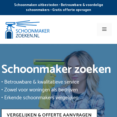
Ga
Schoonmaken uitbesteden • Betrouwbare & voordelige
naar
schoonmakers • Gratis offerte opvragen
de
inhoud
Men
Schoonmaker zoeken
• Betrouwbare & kwalitatieve service
• Zowel voor woningen als bedrijven
• Erkende schoonmakers vergelijken
VERGELIJKEN & OFFERTE AANVRAGEN