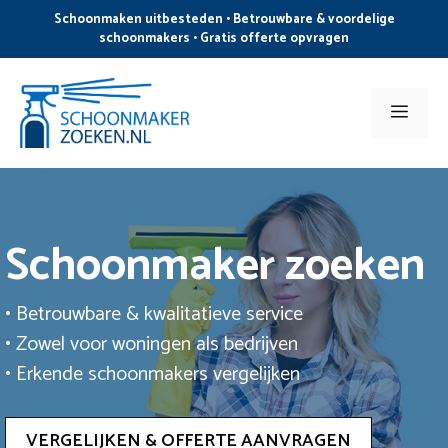
Ga
Schoonmaken uitbesteden • Betrouwbare & voordelige
naar
schoonmakers • Gratis offerte opvragen
de
inhoud
Men
Schoonmaker zoeken
• Betrouwbare & kwalitatieve service
• Zowel voor woningen als bedrijven
• Erkende schoonmakers vergelijken
VERGELIJKEN & OFFERTE AANVRAGEN