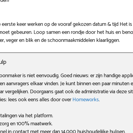
nden!
erste keer werken op de vooraf gekozen datum & tijd Het is h
 moet gebeuren. Loop samen een rondje door het huis en benoem
ger, veger en blik en de schoonmaakmiddelen klaarliggen.
ulp
nmaker is niet eenvoudig. Goed nieuws: er zijn handige applica
en aanvragers elkaar vinden. Je kunt binnen een paar minuten
 vergelijken. Doorgaans gaat ook de administratie via deze s
ies: lees ook eens alles door over
Homeworks
.
alingen via het platform.
 zorg en 100% maatwerk.
nel in contact met meer dan 14.000 huishoudelijke hulpen.