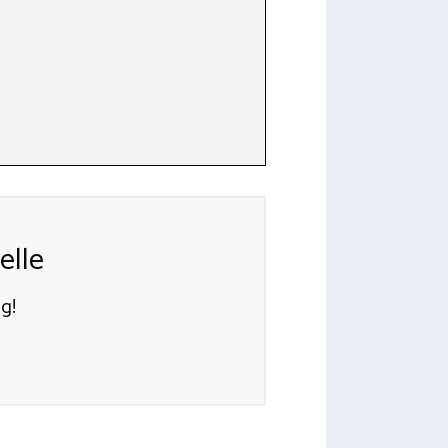
elle
g!