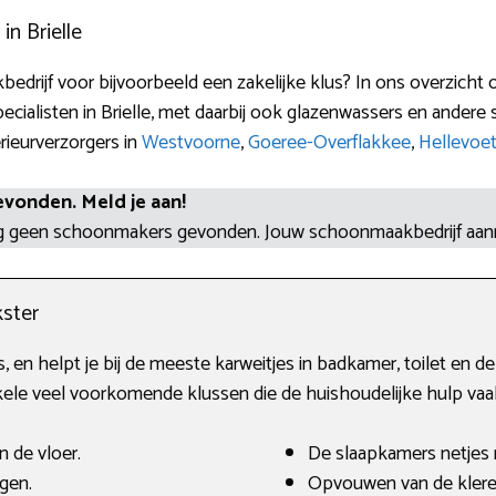
n Brielle
edrijf voor bijvoorbeeld een zakelijke klus? In ons overzicht 
alisten in Brielle, met daarbij ook glazenwassers en andere 
rieurverzorgers in
Westvoorne
,
Goeree-Overflakkee
,
Hellevoet
evonden. Meld je aan!
og geen schoonmakers gevonden. Jouw schoonmaakbedrijf aa
ster
 en helpt je bij de meeste karweitjes in badkamer, toilet en de 
ele veel voorkomende klussen die de huishoudelijke hulp vaak
n de vloer.
De slaapkamers netjes
gen.
Opvouwen van de klere