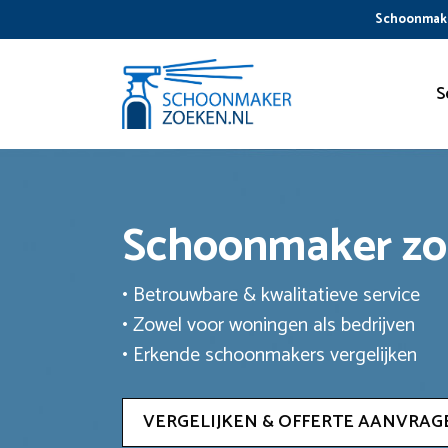
Ga
Schoonmake
naar
de
inhoud
S
Schoonmaker z
• Betrouwbare & kwalitatieve service
• Zowel voor woningen als bedrijven
• Erkende schoonmakers vergelijken
VERGELIJKEN & OFFERTE AANVRAG