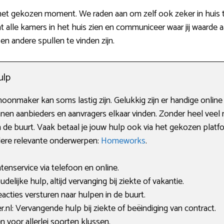
 het gekozen moment. We raden aan om zelf ook zeker in huis t
t alle kamers in het huis zien en communiceer waar jij waarde 
en andere spullen te vinden zijn.
ulp
oonmaker kan soms lastig zijn. Gelukkig zijn er handige online
nen aanbieders en aanvragers elkaar vinden. Zonder heel veel m
 de buurt. Vaak betaal je jouw hulp ook via het gekozen plat
ndere relevante onderwerpen:
Homeworks
.
enservice via telefoon en online.
lijke hulp, altijd vervanging bij ziekte of vakantie.
acties versturen naar hulpen in de buurt.
l: Vervangende hulp bij ziekte of beëindiging van contract.
n voor allerlei soorten klussen.