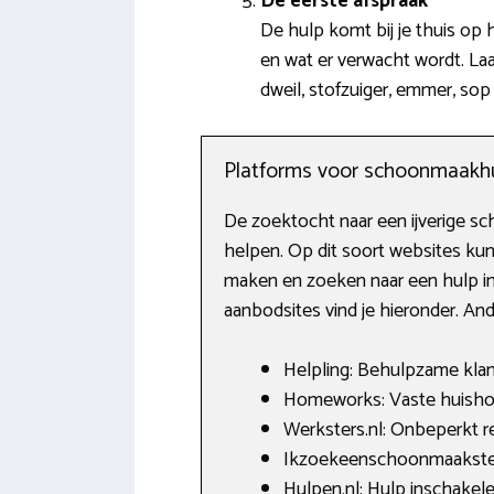
De eerste afspraak
De hulp komt bij je thuis op
en wat er verwacht wordt. Laa
dweil, stofzuiger, emmer, sop 
Platforms voor schoonmaakh
De zoektocht naar een ijverige sch
helpen. Op dit soort websites kun
maken en zoeken naar een hulp in
aanbodsites vind je hieronder. A
Helpling: Behulpzame klant
Homeworks: Vaste huishoude
Werksters.nl: Onbeperkt re
Ikzoekeenschoonmaakster.n
Hulpen.nl: Hulp inschakele