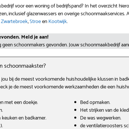
edrijf voor een woning of bedrijfspand? In het overzicht hie
n, inclusief glazenwassers en overige schoonmaakservices. Al
,
Zwartebroek
,
Stroe
en
Kootwijk
.
evonden. Meld je aan!
og geen schoonmakers gevonden. Jouw schoonmaakbedrijf aa
en schoonmaakster?
ou bij de meest voorkomende huishoudelijke klussen in badka
check je de meest voorkomende werkzaamheden die een huisho
en met een doekje.
Bed opmaken.
n.
Het strijken van de kled
 keuken en badkamer.
De was wegwerken.
).
de ventilatieroosters 