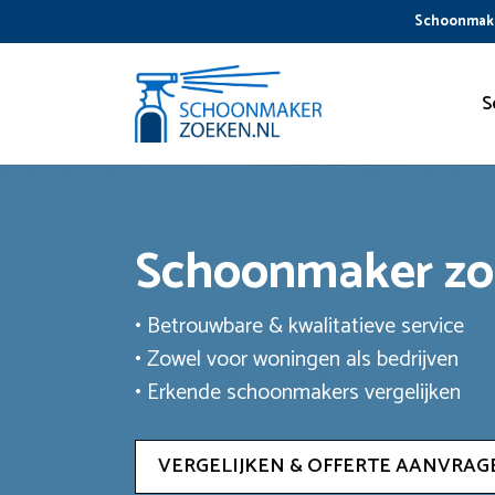
Ga
Schoonmake
naar
de
inhoud
S
Schoonmaker z
• Betrouwbare & kwalitatieve service
• Zowel voor woningen als bedrijven
• Erkende schoonmakers vergelijken
VERGELIJKEN & OFFERTE AANVRAG