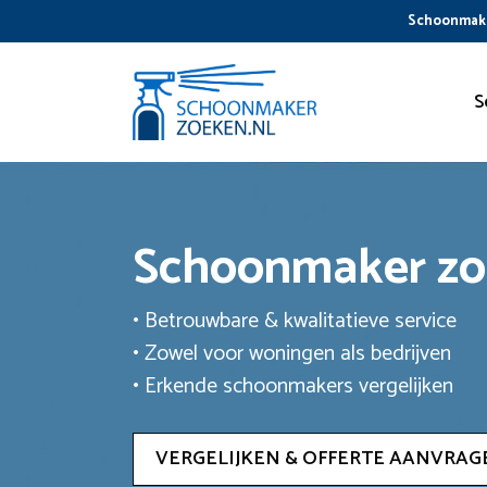
Ga
Schoonmake
naar
de
inhoud
S
Schoonmaker z
• Betrouwbare & kwalitatieve service
• Zowel voor woningen als bedrijven
• Erkende schoonmakers vergelijken
VERGELIJKEN & OFFERTE AANVRAG