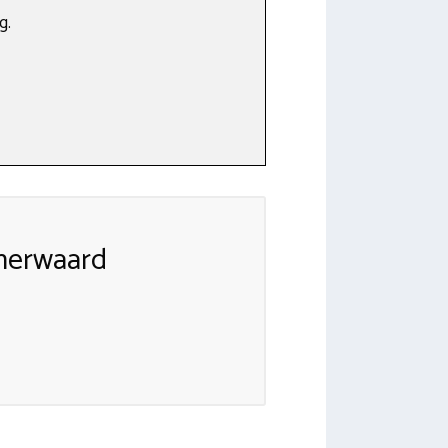
g.
nerwaard