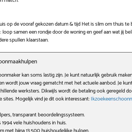
en match.
is op de vooraf gekozen datum & tijd Het is slim om thuis te 
: loop samen een rondje door de woning en geef aan wat jij bela
ere spullen klaarstaan.
choonmaakhulpen
nmaker kan soms lastig zijn. Je kunt natuurlijk gebruik maken
len wordt jouw vraag gematcht met het actuele aanbod. Je kunt
llende werksters. Dikwijls wordt de betaling ook geregeld door
ites. Mogelijk vind je dit ook interessant:
Ikzoekeenschoonm
lpers, transparant beoordelingssysteem.
 1994 vele huishoudens in huis.
rm met bijna 13.500 huishoudelijke hulpen.