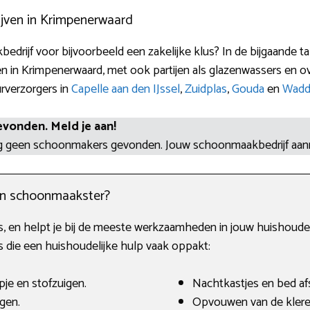
jven in Krimpenerwaard
edrijf voor bijvoorbeeld een zakelijke klus? In de bijgaande t
 in Krimpenerwaard, met ook partijen als glazenwassers en o
urverzorgers in
Capelle aan den IJssel
,
Zuidplas
,
Gouda
en
Wadd
evonden. Meld je aan!
og geen schoonmakers gevonden. Jouw schoonmaakbedrijf aa
en schoonmaakster?
, en helpt je bij de meeste werkzaamheden in jouw huishouden
ie een huishoudelijke hulp vaak oppakt:
je en stofzuigen.
Nachtkastjes en bed af
gen.
Opvouwen van de klere