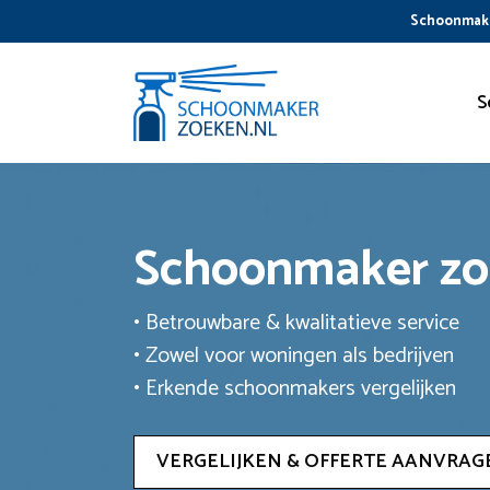
Ga
Schoonmake
naar
de
inhoud
S
Schoonmaker z
• Betrouwbare & kwalitatieve service
• Zowel voor woningen als bedrijven
• Erkende schoonmakers vergelijken
VERGELIJKEN & OFFERTE AANVRAG