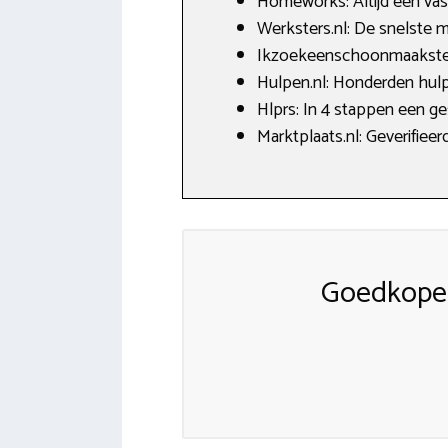
Homeworks: Altijd een va
Werksters.nl: De snelste 
Ikzoekeenschoonmaakster.n
Hulpen.nl: Honderden hulp
Hlprs: In 4 stappen een g
Marktplaats.nl: Geverifie
Goedkope 