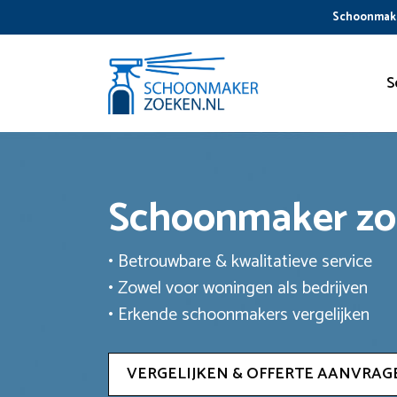
Ga
Schoonmake
naar
de
inhoud
S
Schoonmaker z
• Betrouwbare & kwalitatieve service
• Zowel voor woningen als bedrijven
• Erkende schoonmakers vergelijken
VERGELIJKEN & OFFERTE AANVRAG