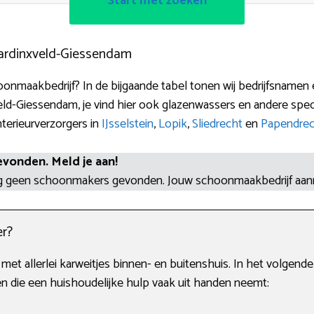
Start met zoeken
ardinxveld-Giessendam
onmaakbedrijf? In de bijgaande tabel tonen wij bedrijfsnamen
ld-Giessendam, je vind hier ook glazenwassers en andere spec
nterieurverzorgers in
IJsselstein
,
Lopik
,
Sliedrecht
en
Papendre
evonden. Meld je aan!
og geen schoonmakers gevonden. Jouw schoonmaakbedrijf aa
r?
et allerlei karweitjes binnen- en buitenshuis. In het volgende
 die een huishoudelijke hulp vaak uit handen neemt: