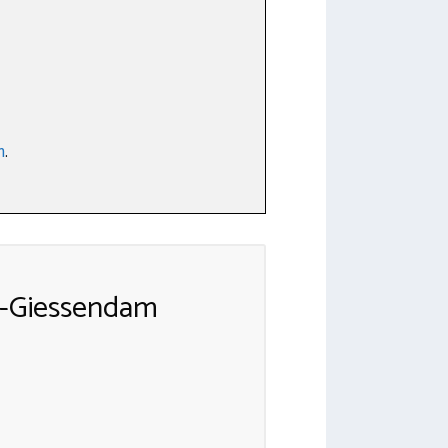
m
.
d-Giessendam