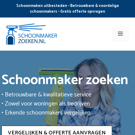
Ga
Schoonmaken uitbesteden • Betrouwbare & voordelige
naar
schoonmakers • Gratis offerte opvragen
de
inhoud
Men
Schoonmaker zoeken
• Betrouwbare & kwalitatieve service
• Zowel voor woningen als bedrijven
• Erkende schoonmakers vergelijken
VERGELIJKEN & OFFERTE AANVRAGEN