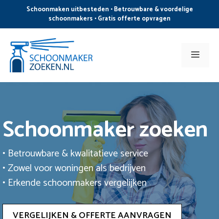
Ga
Schoonmaken uitbesteden • Betrouwbare & voordelige
naar
schoonmakers • Gratis offerte opvragen
de
inhoud
Men
Schoonmaker zoeken
• Betrouwbare & kwalitatieve service
• Zowel voor woningen als bedrijven
• Erkende schoonmakers vergelijken
VERGELIJKEN & OFFERTE AANVRAGEN