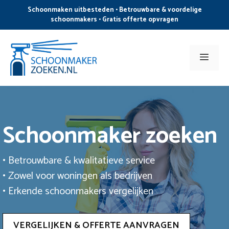
Ga
Schoonmaken uitbesteden • Betrouwbare & voordelige
naar
schoonmakers • Gratis offerte opvragen
de
inhoud
Men
Schoonmaker zoeken
• Betrouwbare & kwalitatieve service
• Zowel voor woningen als bedrijven
• Erkende schoonmakers vergelijken
VERGELIJKEN & OFFERTE AANVRAGEN