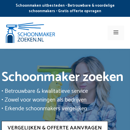
Ga
Schoonmaken uitbesteden • Betrouwbare & voordelige
naar
schoonmakers • Gratis offerte opvragen
de
inhoud
Men
Schoonmaker zoeken
• Betrouwbare & kwalitatieve service
• Zowel voor woningen als bedrijven
• Erkende schoonmakers vergelijken
VERGELIJKEN & OFFERTE AANVRAGEN