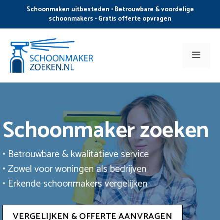
Ga
Schoonmaken uitbesteden • Betrouwbare & voordelige
naar
schoonmakers • Gratis offerte opvragen
de
inhoud
Men
Schoonmaker zoeken
• Betrouwbare & kwalitatieve service
• Zowel voor woningen als bedrijven
• Erkende schoonmakers vergelijken
VERGELIJKEN & OFFERTE AANVRAGEN