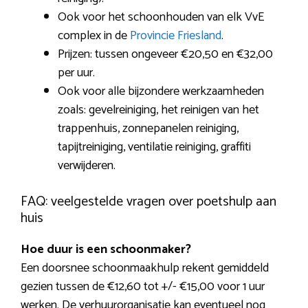
Ook voor het schoonhouden van elk VvE
complex in de
Provincie Friesland
.
Prijzen: tussen ongeveer €20,50 en €32,00
per uur.
Ook voor alle bijzondere werkzaamheden
zoals: gevelreiniging, het reinigen van het
trappenhuis, zonnepanelen reiniging,
tapijtreiniging, ventilatie reiniging, graffiti
verwijderen.
FAQ: veelgestelde vragen over poetshulp aan
huis
Hoe duur is een schoonmaker?
Een doorsnee schoonmaakhulp rekent gemiddeld
gezien tussen de €12,60 tot +/- €15,00 voor 1 uur
werken. De verhuurorganisatie kan eventueel nog