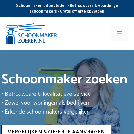
Ga
Schoonmaken uitbesteden • Betrouwbare & voordelige
naar
schoonmakers • Gratis offerte opvragen
de
inhoud
Men
Schoonmaker zoeken
• Betrouwbare & kwalitatieve service
• Zowel voor woningen als bedrijven
• Erkende schoonmakers vergelijken
VERGELIJKEN & OFFERTE AANVRAGEN