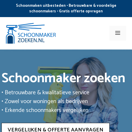
Ga
Schoonmaken uitbesteden • Betrouwbare & voordelige
naar
schoonmakers • Gratis offerte opvragen
de
inhoud
Men
Schoonmaker zoeken
• Betrouwbare & kwalitatieve service
• Zowel voor woningen als bedrijven
• Erkende schoonmakers vergelijken
VERGELIJKEN & OFFERTE AANVRAGEN