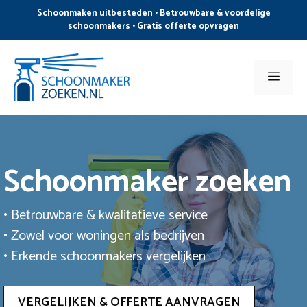
Ga
Schoonmaken uitbesteden • Betrouwbare & voordelige
naar
schoonmakers • Gratis offerte opvragen
de
inhoud
Men
Schoonmaker zoeken
• Betrouwbare & kwalitatieve service
• Zowel voor woningen als bedrijven
• Erkende schoonmakers vergelijken
VERGELIJKEN & OFFERTE AANVRAGEN