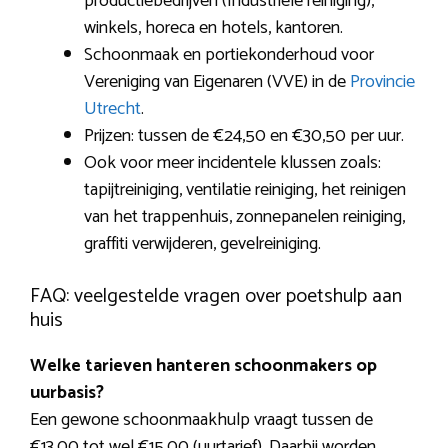
productiebedrijven (Industriële reiniging),
winkels, horeca en hotels, kantoren.
Schoonmaak en portiekonderhoud voor
Vereniging van Eigenaren (VVE) in de
Provincie
Utrecht
.
Prijzen: tussen de €24,50 en €30,50 per uur.
Ook voor meer incidentele klussen zoals:
tapijtreiniging, ventilatie reiniging, het reinigen
van het trappenhuis, zonnepanelen reiniging,
graffiti verwijderen, gevelreiniging.
FAQ: veelgestelde vragen over poetshulp aan
huis
Welke tarieven hanteren schoonmakers op
uurbasis?
Een gewone schoonmaakhulp vraagt tussen de
€13,00 tot wel €15,00 (uurtarief). Daarbij worden