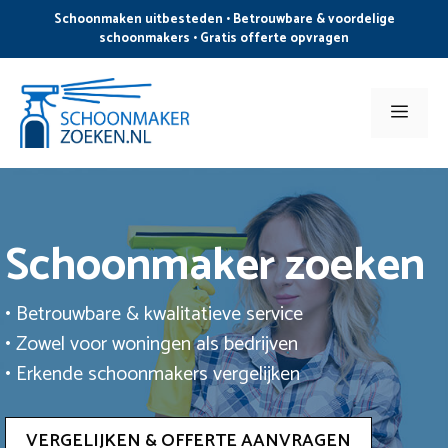
Ga
Schoonmaken uitbesteden • Betrouwbare & voordelige
naar
schoonmakers • Gratis offerte opvragen
de
inhoud
Men
Schoonmaker zoeken
• Betrouwbare & kwalitatieve service
• Zowel voor woningen als bedrijven
• Erkende schoonmakers vergelijken
VERGELIJKEN & OFFERTE AANVRAGEN