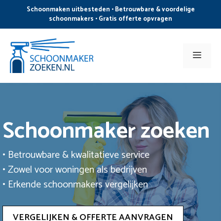
Ga
Schoonmaken uitbesteden • Betrouwbare & voordelige
naar
schoonmakers • Gratis offerte opvragen
de
inhoud
Men
Schoonmaker zoeken
• Betrouwbare & kwalitatieve service
• Zowel voor woningen als bedrijven
• Erkende schoonmakers vergelijken
VERGELIJKEN & OFFERTE AANVRAGEN