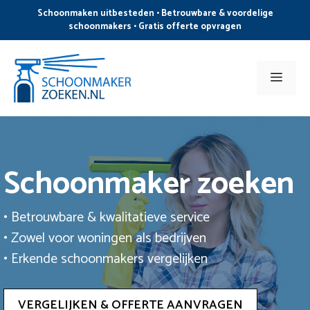
Ga
Schoonmaken uitbesteden • Betrouwbare & voordelige
naar
schoonmakers • Gratis offerte opvragen
de
inhoud
Men
Schoonmaker zoeken
• Betrouwbare & kwalitatieve service
• Zowel voor woningen als bedrijven
• Erkende schoonmakers vergelijken
VERGELIJKEN & OFFERTE AANVRAGEN