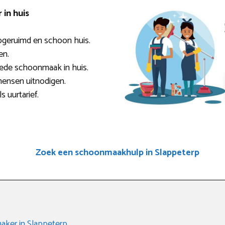
in huis
pgeruimd en schoon huis.
en.
oede schoonmaak in huis.
mensen uitnodigen.
s uurtarief.
Zoek een schoonmaakhulp in Slappeterp
ker in Slappeterp