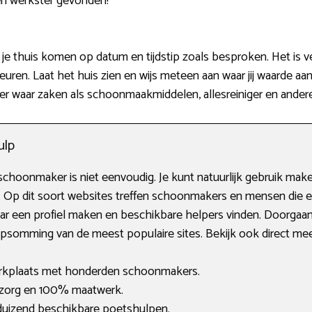
en werkster gevonden!
 je thuis komen op datum en tijdstip zoals besproken. Het is ve
ren. Laat het huis zien en wijs meteen aan waar jij waarde aa
r waar zaken als schoonmaakmiddelen, allesreiniger en andere s
ulp
choonmaker is niet eenvoudig. Je kunt natuurlijk gebruik make
. Op dit soort websites treffen schoonmakers en mensen die e
ar een profiel maken en beschikbare helpers vinden. Doorgaans
 opsomming van de meest populaire sites. Bekijk ook direct mee
arkplaats met honderden schoonmakers.
 zorg en 100% maatwerk.
 duizend beschikbare poetshulpen.