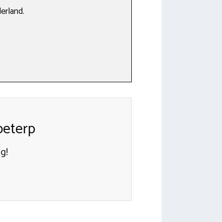
erland.
peterp
g!