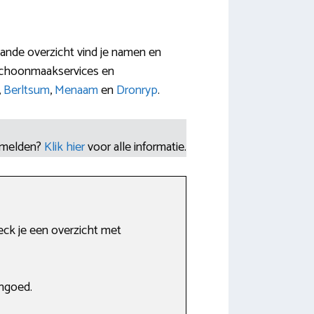
aande overzicht vind je namen en
 schoonmaakservices en
,
Berltsum
,
Menaam
en
Dronryp
.
nmelden?
Klik hier
voor alle informatie.
eck je een overzicht met
ngoed.