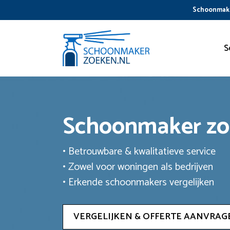
Ga
Schoonmake
naar
de
inhoud
S
Schoonmaker z
• Betrouwbare & kwalitatieve service
• Zowel voor woningen als bedrijven
• Erkende schoonmakers vergelijken
VERGELIJKEN & OFFERTE AANVRAG