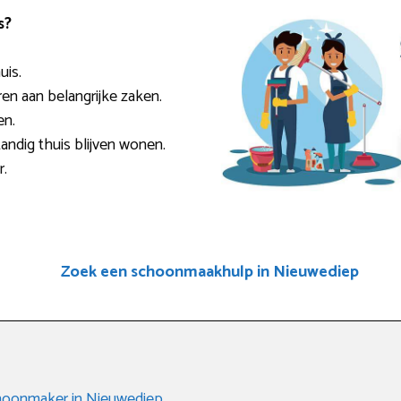
s?
uis.
ren aan belangrijke zaken.
en.
andig thuis blijven wonen.
r.
Zoek een schoonmaakhulp in Nieuwediep
hoonmaker in Nieuwediep