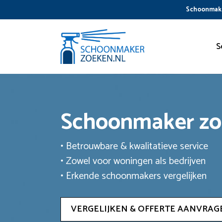
Ga
Schoonmake
naar
de
inhoud
S
Schoonmaker z
• Betrouwbare & kwalitatieve service
• Zowel voor woningen als bedrijven
• Erkende schoonmakers vergelijken
VERGELIJKEN & OFFERTE AANVRAG