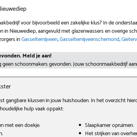
Nieuwediep
bedrijf voor bijvoorbeeld een zakelijke klus? In de ondersta
n in Nieuwediep, aangevuld met glazenwassers en overige sch
zorgers in
Gasselternijveen
,
Gasselternijveenschemond
,
Gieter
evonden. Meld je aan!
og geen schoonmakers gevonden. Jouw schoonmaakbedrijf aa
ster
st gangbare klussen in jouw huishouden. In het overzicht hie
shoudelijke hulp vaak oppakt:
en met een doekje.
Slaapkamer opruimen.
n.
Het strijken van overh