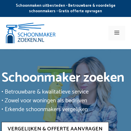
Ga
Schoonmaken uitbesteden • Betrouwbare & voordelige
naar
schoonmakers • Gratis offerte opvragen
de
inhoud
Men
Schoonmaker zoeken
• Betrouwbare & kwalitatieve service
• Zowel voor woningen als bedrijven
• Erkende schoonmakers vergelijken
VERGELIJKEN & OFFERTE AANVRAGEN