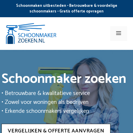
Ga
Schoonmaken uitbesteden • Betrouwbare & voordelige
naar
schoonmakers • Gratis offerte opvragen
de
inhoud
Men
Schoonmaker zoeken
• Betrouwbare & kwalitatieve service
• Zowel voor woningen als bedrijven
• Erkende schoonmakers vergelijken
VERGELIJKEN & OFFERTE AANVRAGEN