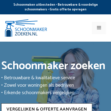
Ga
Schoonmaken uitbesteden • Betrouwbare & voordelige
naar
schoonmakers • Gratis offerte opvragen
de
inhoud
Men
Schoonmaker zoeken
• Betrouwbare & kwalitatieve service
• Zowel voor woningen als bedrijven
• Erkende schoonmakers vergelijken
VERGELIJKEN & OFFERTE AANVRAGEN