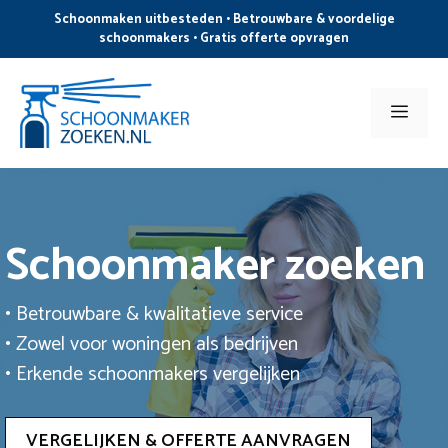
Ga
Schoonmaken uitbesteden • Betrouwbare & voordelige
naar
schoonmakers • Gratis offerte opvragen
de
inhoud
Men
Schoonmaker zoeken
• Betrouwbare & kwalitatieve service
• Zowel voor woningen als bedrijven
• Erkende schoonmakers vergelijken
VERGELIJKEN & OFFERTE AANVRAGEN