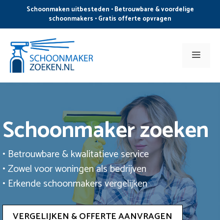
Ga
Schoonmaken uitbesteden • Betrouwbare & voordelige
naar
schoonmakers • Gratis offerte opvragen
de
inhoud
Men
Schoonmaker zoeken
• Betrouwbare & kwalitatieve service
• Zowel voor woningen als bedrijven
• Erkende schoonmakers vergelijken
VERGELIJKEN & OFFERTE AANVRAGEN