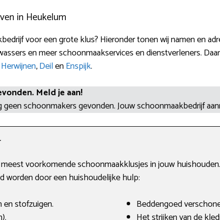
jven in Heukelum
bedrijf voor een grote klus? Hieronder tonen wij namen en a
assers en meer schoonmaakservices en dienstverleners. Daarbi
,
Herwijnen
,
Deil
en
Enspijk
.
evonden. Meld je aan!
og geen schoonmakers gevonden. Jouw schoonmaakbedrijf aa
r
e meest voorkomende schoonmaakklusjes in jouw huishouden. I
erd worden door een huishoudelijke hulp:
 en stofzuigen.
Beddengoed verschone
).
Het strijken van de kled