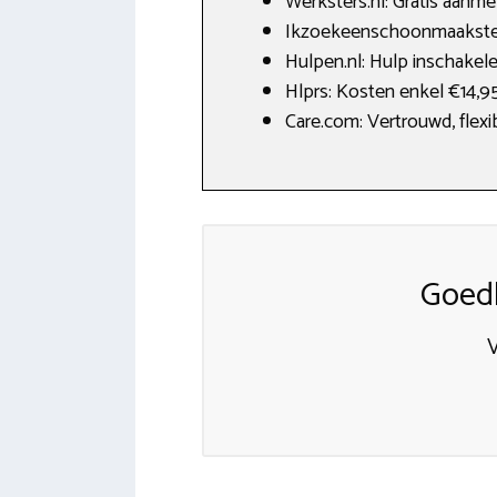
Werksters.nl: Gratis aanm
Ikzoekeenschoonmaakster.
Hulpen.nl: Hulp inschakele
Hlprs: Kosten enkel €14,9
Care.com: Vertrouwd, flexi
Goed
V