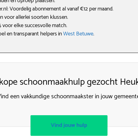
elden en oproep plaatsen.
nl: Voordelig abonnement al vanaf €12 per maand.
n voor allerlei soorten klussen.
5 voor elke succesvolle match.
bel en transparant helpers in
West Betuwe
.
kope schoonmaakhulp gezocht Heu
ind een vakkundige schoonmaakster in jouw gemeent
Vind jouw hulp