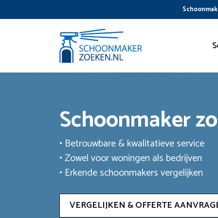
Ga
Schoonmake
naar
de
inhoud
S
Schoonmaker z
• Betrouwbare & kwalitatieve service
• Zowel voor woningen als bedrijven
• Erkende schoonmakers vergelijken
VERGELIJKEN & OFFERTE AANVRAG