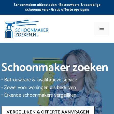
Ga
Schoonmaken uitbesteden • Betrouwbare & voordelige
naar
schoonmakers • Gratis offerte opvragen
de
inhoud
Men
Schoonmaker zoeken
• Betrouwbare & kwalitatieve service
• Zowel voor woningen als bedrijven
• Erkende schoonmakers vergelijken
VERGELIJKEN & OFFERTE AANVRAGEN