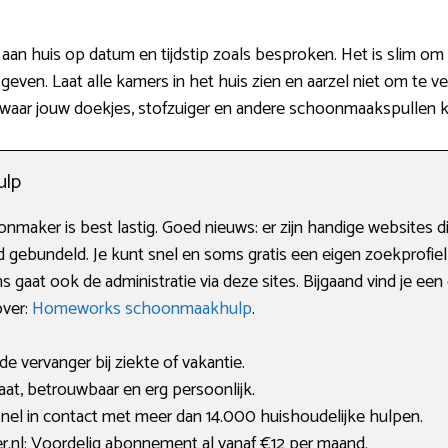
an huis op datum en tijdstip zoals besproken. Het is slim om z
even. Laat alle kamers in het huis zien en aarzel niet om te verte
waar jouw doekjes, stofzuiger en andere schoonmaakspullen kl
ulp
aker is best lastig. Goed nieuws: er zijn handige websites die
 gebundeld. Je kunt snel en soms gratis een eigen zoekprofi
s gaat ook de administratie via deze sites. Bijgaand vind je e
over:
Homeworks schoonmaakhulp
.
de vervanger bij ziekte of vakantie.
t, betrouwbaar en erg persoonlijk.
nel in contact met meer dan 14.000 huishoudelijke hulpen.
nl: Voordelig abonnement al vanaf €12 per maand.