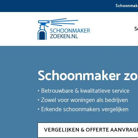
Ga
Schoonmake
naar
de
inhoud
S
Schoonmaker z
• Betrouwbare & kwalitatieve service
• Zowel voor woningen als bedrijven
• Erkende schoonmakers vergelijken
VERGELIJKEN & OFFERTE AANVRAG