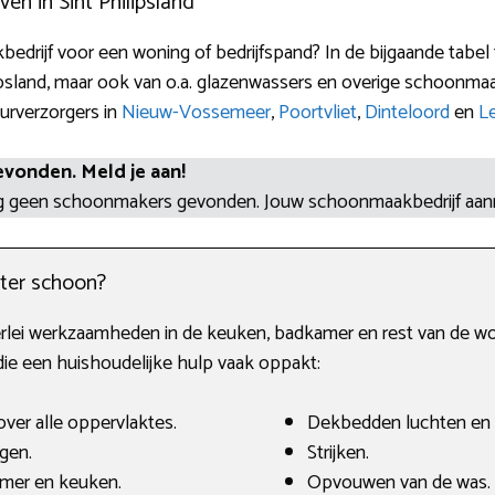
en in Sint Philipsland
edrijf voor een woning of bedrijfspand? In de bijgaande tabel 
ipsland, maar ook van o.a. glazenwassers en overige schoonma
eurverzorgers in
Nieuw-Vossemeer
,
Poortvliet
,
Dinteloord
en
Le
evonden. Meld je aan!
og geen schoonmakers gevonden. Jouw schoonmaakbedrijf aa
ter schoon?
erlei werkzaamheden in de keuken, badkamer en rest van de wo
 die een huishoudelijke hulp vaak oppakt:
ver alle oppervlaktes.
Dekbedden luchten en
gen.
Strijken.
amer en keuken.
Opvouwen van de was.