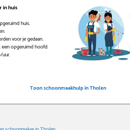
in huis
opgeruimd huis.
en.
rden voor je gedaan.
t een opgeruimd hoofd.
/uur.
Toon schoonmaakhulp in Tholen
 een schoonmaker in Tholen