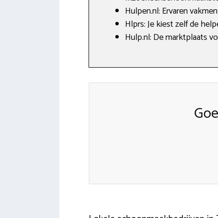
Hulpen.nl: Ervaren vakmen
Hlprs: Je kiest zelf de hel
Hulp.nl: De marktplaats v
Goe