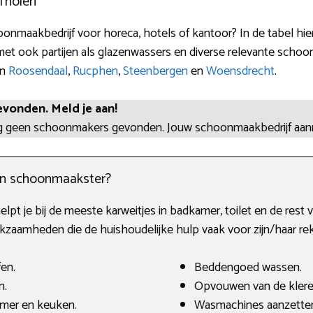
Tholen
onmaakbedrijf voor horeca, hotels of kantoor? In de tabel hi
et ook partijen als glazenwassers en diverse relevante schoo
in
Roosendaal
,
Rucphen
,
Steenbergen
en
Woensdrecht
.
evonden. Meld je aan!
og geen schoonmakers gevonden. Jouw schoonmaakbedrijf aa
en schoonmaakster?
elpt je bij de meeste karweitjes in badkamer, toilet en de rest 
zaamheden die de huishoudelijke hulp vaak voor zijn/haar re
fen.
Beddengoed wassen.
n.
Opvouwen van de klere
amer en keuken.
Wasmachines aanzette