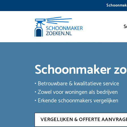
Ga
Schoonmake
naar
de
inhoud
S
Schoonmaker z
• Betrouwbare & kwalitatieve service
• Zowel voor woningen als bedrijven
• Erkende schoonmakers vergelijken
VERGELIJKEN & OFFERTE AANVRAG