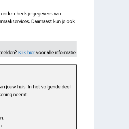
eronder check je gegevens van
nmaakservices. Daarnaast kun je ook
nmelden?
Klik hier
voor alle informatie.
van jouw huis. In het volgende deel
kening neemt:
n.
n.