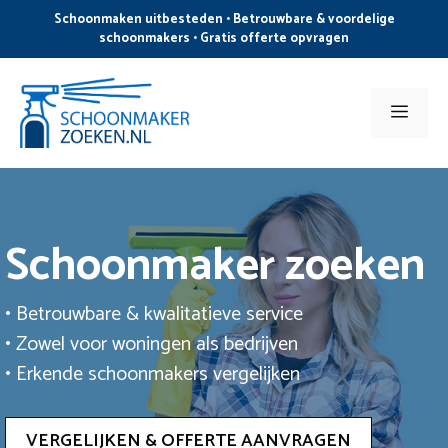
Ga
Schoonmaken uitbesteden • Betrouwbare & voordelige
naar
schoonmakers • Gratis offerte opvragen
de
inhoud
Men
Schoonmaker zoeken
• Betrouwbare & kwalitatieve service
• Zowel voor woningen als bedrijven
• Erkende schoonmakers vergelijken
VERGELIJKEN & OFFERTE AANVRAGEN