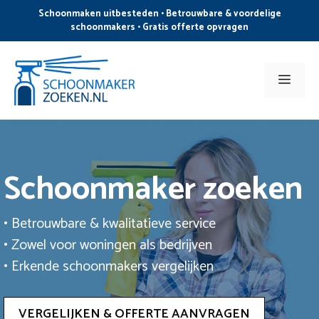
Ga
Schoonmaken uitbesteden • Betrouwbare & voordelige
naar
schoonmakers • Gratis offerte opvragen
de
inhoud
Men
Schoonmaker zoeken
• Betrouwbare & kwalitatieve service
• Zowel voor woningen als bedrijven
• Erkende schoonmakers vergelijken
VERGELIJKEN & OFFERTE AANVRAGEN