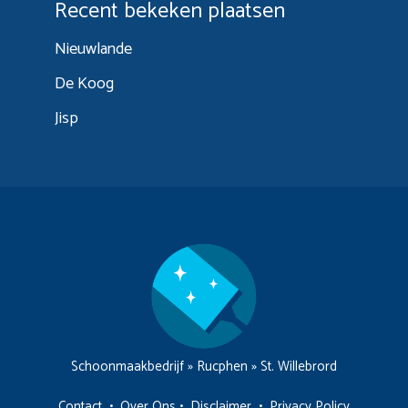
Recent bekeken plaatsen
Nieuwlande
De Koog
Jisp
Schoonmaakbedrijf
»
Rucphen
»
St. Willebrord
Contact
•
Over Ons
•
Disclaimer
•
Privacy Policy