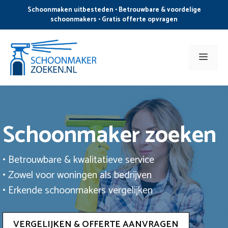
Ga
Schoonmaken uitbesteden • Betrouwbare & voordelige
naar
schoonmakers • Gratis offerte opvragen
de
inhoud
Men
Schoonmaker zoeken
• Betrouwbare & kwalitatieve service
• Zowel voor woningen als bedrijven
• Erkende schoonmakers vergelijken
VERGELIJKEN & OFFERTE AANVRAGEN