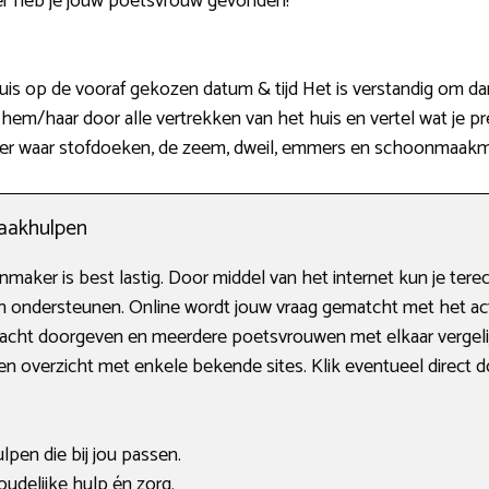
r heb je jouw poetsvrouw gevonden!
uis op de vooraf gekozen datum & tijd Het is verstandig om dan
em/haar door alle vertrekken van het huis en vertel wat je pr
er waar stofdoeken, de zeem, dweil, emmers en schoonmaakmi
aakhulpen
maker is best lastig. Door middel van het internet kun je tere
n ondersteunen. Online wordt jouw vraag gematcht met het act
acht doorgeven en meerdere poetsvrouwen met elkaar vergelij
een overzicht met enkele bekende sites. Klik eventueel direct d
ulpen die bij jou passen.
delijke hulp én zorg.