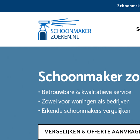
Ga
Schoonmake
naar
de
inhoud
S
Schoonmaker z
• Betrouwbare & kwalitatieve service
• Zowel voor woningen als bedrijven
• Erkende schoonmakers vergelijken
VERGELIJKEN & OFFERTE AANVRAG