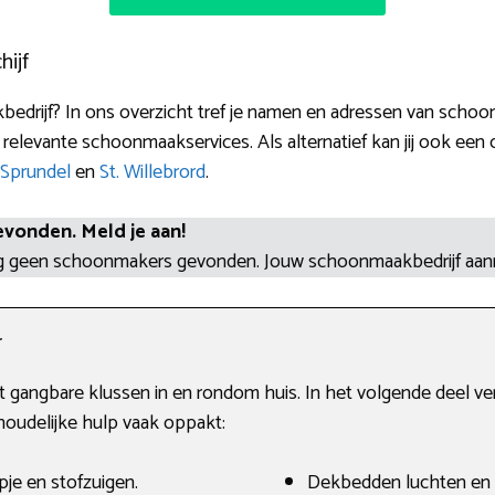
hijf
edrijf? In ons overzicht tref je namen en adressen van schoon
 relevante schoonmaakservices. Als alternatief kan jij ook een 
Sprundel
en
St. Willebrord
.
evonden. Meld je aan!
og geen schoonmakers gevonden. Jouw schoonmaakbedrijf aa
r
st gangbare klussen in en rondom huis. In het volgende deel 
houdelijke hulp vaak oppakt:
je en stofzuigen.
Dekbedden luchten en